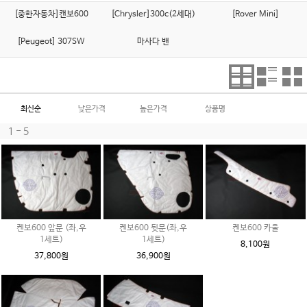
[중한자동차]캔보600
[Chrysler]300c(2세대)
[Rover Mini]
[Peugeot] 307SW
마사다 밴
최신순
낮은가격
높은가격
상품명
1 - 5
켄보600 앞문 (좌,우
켄보600 뒷문(좌,우
켄보600 카울
1세트)
1세트)
8,100원
37,800원
36,900원