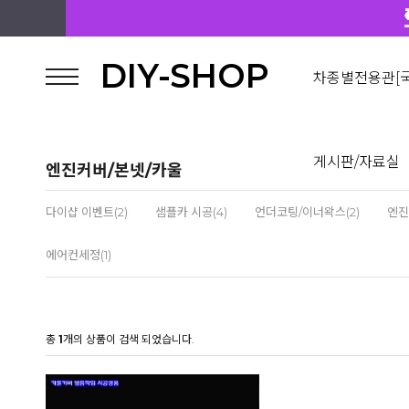
DIY-SHOP
차종별전용관[국
게시판/자료실
엔진커버/본넷/카울
다이샵 이벤트(2)
샘플카 시공(4)
언더코팅/이너왁스(2)
엔진
에어컨세정(1)
총
1
개의 상품이 검색 되었습니다.