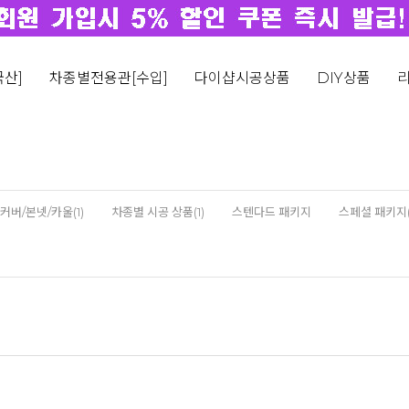
산]
차종별전용관[수입]
다이샵시공상품
DIY상품
커버/본넷/카울(1)
차종별 시공 상품(1)
스텐다드 패키지
스페셜 패키지(