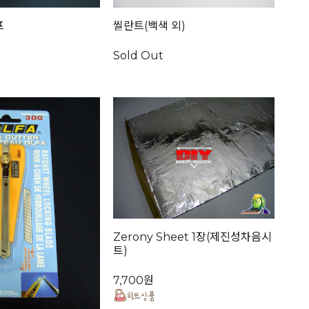
프
씰란트(백색 외)
Sold Out
Zerony Sheet 1장(제진성차음시
트)
7,700원