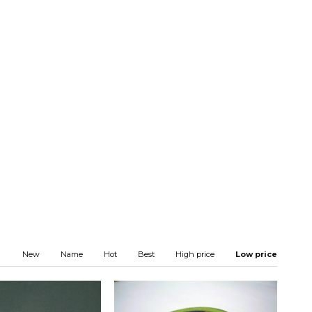
New
Name
Hot
Best
High price
Low price