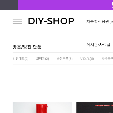
DIY-SHOP
차종별전용관[국
게시판/자료실
방음/방진 단품
방진매트(2)
코팅제(2)
순정부품(3)
V.D.R.(6)
방음공구(