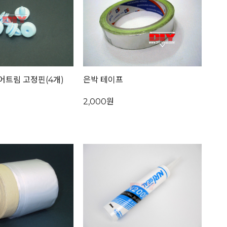
어트림 고정핀(4개)
은박 테이프
2,000원