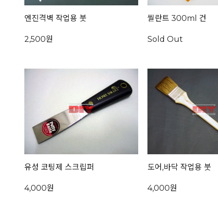
엔진격벽 작업용 붓
씰란트 300ml 건
2,500원
Sold Out
유성 코팅제 스크립퍼
도어,바닥 작업용 붓
4,000원
4,000원