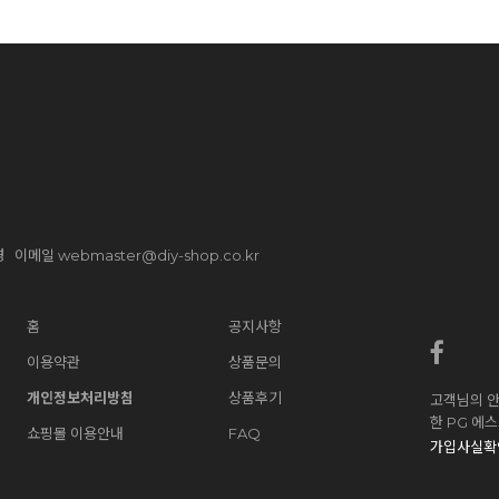
webmaster@diy-shop.co.kr
수경 이메일
홈
공지사항
이용약관
상품문의
개인정보처리방침
상품후기
고객님의 안
한 PG 에
쇼핑몰 이용안내
FAQ
가입사실확인