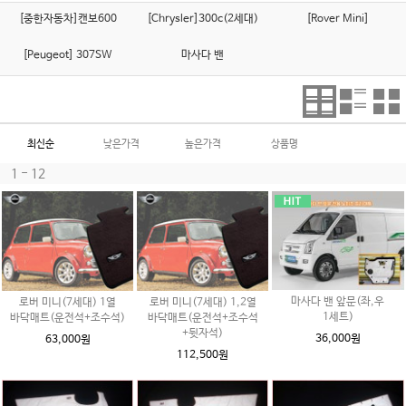
[중한자동차]캔보600
[Chrysler]300c(2세대)
[Rover Mini]
[Peugeot] 307SW
마사다 밴
최신순
낮은가격
높은가격
상품명
1 - 12
마사다 밴 앞문(좌,우
로버 미니(7세대) 1열
로버 미니(7세대) 1,2열
1세트)
바닥매트(운전석+조수석)
바닥매트(운전석+조수석
+뒷자석)
36,000원
63,000원
112,500원