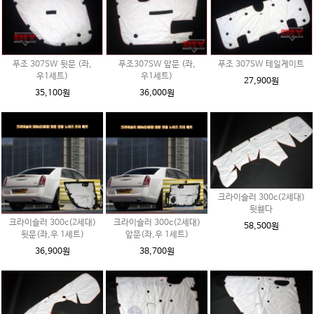
푸조 307SW 뒷문 (좌,
푸조307SW 앞문 (좌,
푸조 307SW 테일게이트
우1세트)
우1세트)
27,900원
35,100원
36,000원
크라이슬러 300c(2세대)
뒷휀다
크라이슬러 300c(2세대)
크라이슬러 300c(2세대)
58,500원
뒷문(좌,우 1세트)
앞문(좌,우 1세트)
36,900원
38,700원