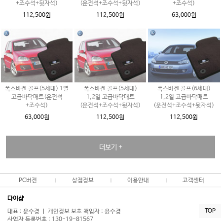
+조수석+뒷자석)
(운전석+조수석+뒷자석)
+조수석)
112,500원
112,500원
63,000원
폭스바겐 골프(5세대) 1열
폭스바겐 골프(5세대)
폭스바겐 골프(6세대)
고급바닥매트(운전석
1,2열 고급바닥매트
1,2열 고급바닥매트
+조수석)
(운전석+조수석+뒷자석)
(운전석+조수석+뒷자석)
63,000원
112,500원
112,500원
더보기 +
PC버전
상점정보
이용안내
고객센터
다이샵
TOP
대표 : 윤수경 ㅣ 개인정보 보호 책임자 : 윤수경
사업자 등록번호 : 130-19-81567