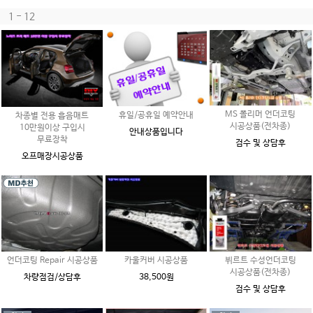
1 - 12
MS 폴리머 언더코팅
휴일/공휴일 예약안내
차종별 전용 흡음매트
시공상품(전차종)
10만원이상 구입시
안내상품입니다
무료장착
검수 및 상담후
오프매장시공상품
언더코팅 Repair 시공상품
카울커버 시공상품
뷔르트 수성언더코팅
시공상품(전차종)
차량점검/상담후
38,500원
검수 및 상담후