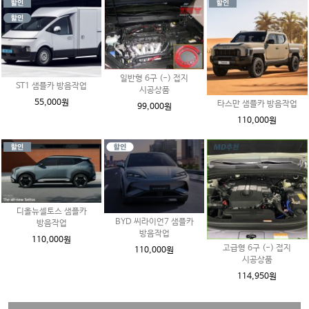
일반형 6구 (-) 접지
ST1 샘플카 방음작업
시공상품
55,000원
타스만 샘플카 방음작업
99,000원
110,000원
디올뉴셀토스 샘플카
BYD 씨라이언7 샘플카
방음작업
방음작업
110,000원
고급형 6구 (-) 접지
110,000원
시공상품
114,950원