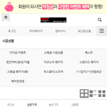
로그인
마이페이지
장바구니
최근본상품
시공상품
다이샵 이벤트
스패셜 시공상품
베스트
엔진커버/본넷/카울
이코노미 패키지
스텐다드 패키지
스페셜 패키지(脈)
무스웨이/스피커
(-)접지/(+)전원보강
에어컨세정
최신순
낮은가격
높은가격
상품명