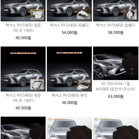
렉서스 RX(5세대) 앞문
렉서스 RX(5세대) 뒤휀다
렉서스 RX(5세대) 앞휀다
(좌,우 1세트)
54,000원
58,500원
40,500원
RX 350/450h 1열
바닥매트(운전석+조수석)
렉서스 RX(5세대) 뒷문
렉서스 RX(5세대) 본넷
63,000원
(좌,우 1세트)
36,000원
40,500원