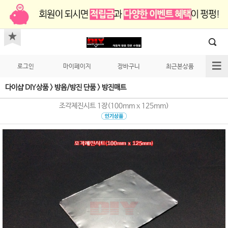
로그인
마이페이지
장바구니
최근본상품
다이샵 DIY상품
>
방음/방진 단품
>
방진매트
조각제진시트 1장(100mm x 125mm)